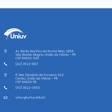
Av. Bento Munhoz da Rocha Neto, 3856

São Basílio Magno, União da Vitória – PR
CEP
84600-530
(42) 3522-1837

R. Mal. Deodoro da Fonseca, 622

Centro, União da Vitória – PR
CEP
84600-115
(42) 3522-0553

uniuv@uniuv.edu.br
