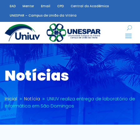
EAD
Mentor
Email
CPD
Central do Acadêmico
UNESPAR – Campus de União da Vitória
Notícias
Inicial
Notícia
UNIUV realiza entrega de laboratório de
9
9
Informática em São Domingos