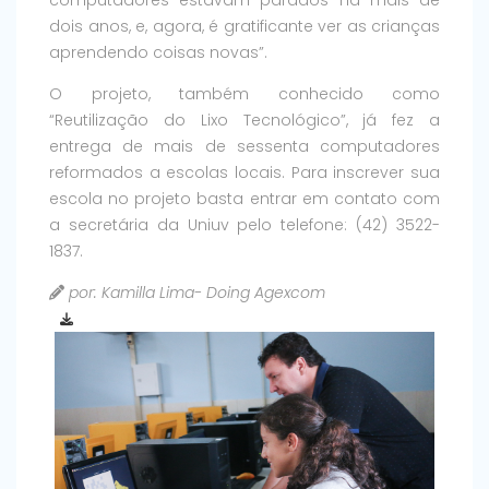
computadores estavam parados há mais de
dois anos, e, agora, é gratificante ver as crianças
aprendendo coisas novas”.
O projeto, também conhecido como
“Reutilização do Lixo Tecnológico”, já fez a
entrega de mais de sessenta computadores
reformados a escolas locais. Para inscrever sua
escola no projeto basta entrar em contato com
a secretária da Uniuv pelo telefone: (42) 3522-
1837.
por: Kamilla Lima- Doing Agexcom