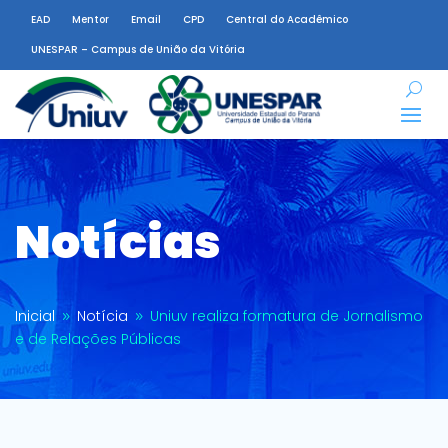
EAD
Mentor
Email
CPD
Central do Acadêmico
UNESPAR – Campus de União da Vitória
Notícias
Inicial
Notícia
Uniuv realiza formatura de Jornalismo
9
9
e de Relações Públicas