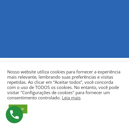
Nosso website utiliza cookies para fornecer a experiência
mais relevante, lembrando suas preferências e visitas
repetidas. Ao clicar em “Aceitar todos”, você concorda
com o uso de TODOS os cookies. No entanto, você pode
visitar "Configurações de cookies" para fornecer um
© Copyright 2022
Fundação Municipal Centro Universitário
consentimento controlado.
Leia mais
da Cidade de União da Vitória – UNIUV
CNPJ:
Aceitar
75.967.745/0001-23.
Todos os direitos reservados.