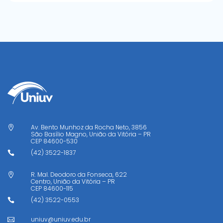
Av. Bento Munhoz da Rocha Neto, 3856

São Basílio Magno, União da Vitória – PR
CEP
84600-530
(42) 3522-1837

R. Mal. Deodoro da Fonseca, 622

Centro, União da Vitória – PR
CEP
84600-115
(42) 3522-0553

uniuv@uniuv.edu.br
