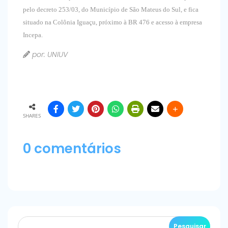
pelo decreto 253/03, do Município de São Mateus do Sul, e fica
situado na Colônia Iguaçu, próximo à BR 476 e acesso à empresa
Incepa.
por: UNIUV
SHARES
0 comentários