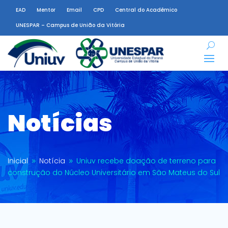
EAD
Mentor
Email
CPD
Central do Acadêmico
UNESPAR – Campus de União da Vitória
Notícias
Inicial
Notícia
Uniuv recebe doação de terreno para
9
9
construção do Núcleo Universitário em São Mateus do Sul