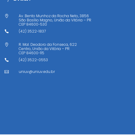
Av. Bento Munhoz da Rocha Neto, 3856

São Basílio Magno, União da Vitória – PR
CEP
84600-530
(42) 3522-1837

R. Mal. Deodoro da Fonseca, 622

Centro, União da Vitória – PR
CEP
84600-115
(42) 3522-0553

uniuv@uniuv.edu.br
