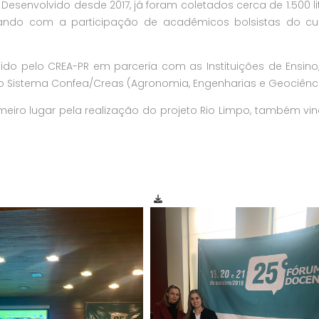
 Desenvolvido desde 2017, já foram coletados cerca de 1.500 li
tando com a participação de acadêmicos bolsistas do cu
o pelo CREA-PR em parceria com as Instituições de Ensino
o Sistema Confea/Creas (Agronomia, Engenharias e Geociênci
eiro lugar pela realização do projeto Rio Limpo, também vi