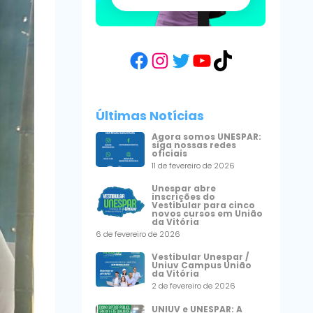
Facebook
Instagram
Twitter
YouTube
TikTok
Últimas Notícias
Agora somos UNESPAR:
siga nossas redes
oficiais
11 de fevereiro de 2026
Unespar abre
inscrições do
Vestibular para cinco
novos cursos em União
da Vitória
6 de fevereiro de 2026
Vestibular Unespar /
Uniuv Campus União
da Vitória
2 de fevereiro de 2026
UNIUV e UNESPAR: A