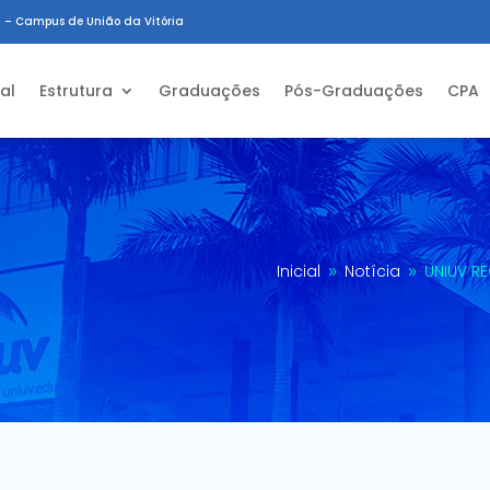
 – Campus de União da Vitória
ial
Estrutura
Graduações
Pós-Graduações
CPA
Inicial
Notícia
UNIUV R
9
9