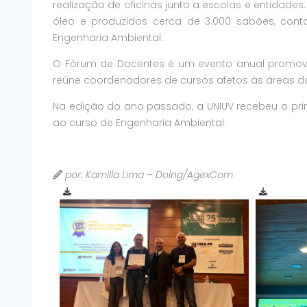
realização de oficinas junto a escolas e entidades.
óleo e produzidos cerca de 3.000 sabões, con
Engenharia Ambiental.
O Fórum de Docentes é um evento anual promovid
reúne coordenadores de cursos afetos às áreas d
Na edição do ano passado, a UNIUV recebeu o prim
ao curso de Engenharia Ambiental.
por: Kamilla Lima – Doing/AgexCom