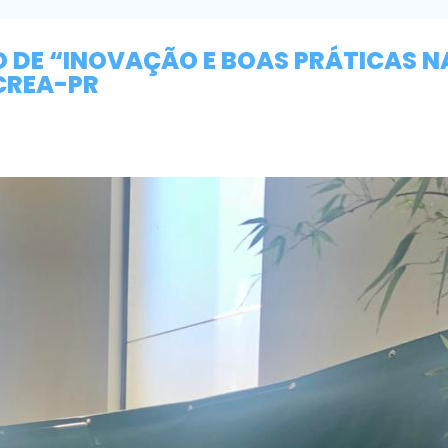
O DE “INOVAÇÃO E BOAS PRÁTICAS N
 CREA-PR