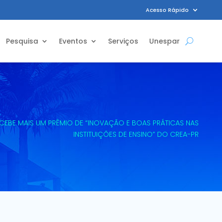
Acesso Rápido
Pesquisa
Eventos
Serviços
Unespar
ECEBE MAIS UM PRÊMIO DE “INOVAÇÃO E BOAS PRÁTICAS NAS
INSTITUIÇÕES DE ENSINO” DO CREA-PR