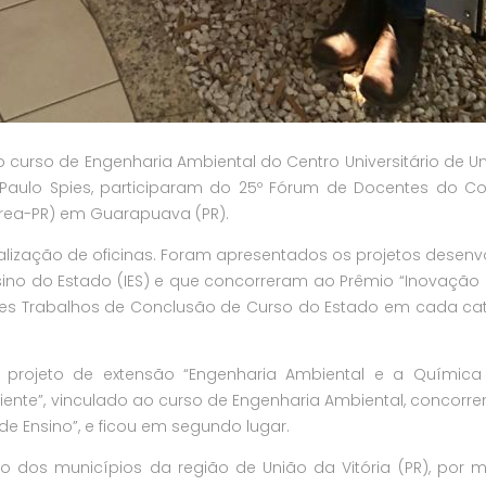
do curso de Engenharia Ambiental do Centro Universitário de U
a e Paulo Spies, participaram do 25º Fórum de Docentes do C
rea-PR) em Guarapuava (PR).
alização de oficinas. Foram apresentados os projetos desenv
nsino do Estado (IES) e que concorreram ao Prêmio “Inovação
ores Trabalhos de Conclusão de Curso do Estado em cada ca
o projeto de extensão “Engenharia Ambiental e a Química
te”, vinculado ao curso de Engenharia Ambiental, concorr
de Ensino”, e ficou em segundo lugar.
ão dos municípios da região de União da Vitória (PR), por 