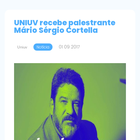
UNIUV recebe palestrante
Mário Sérgio Cortella
01 09 2017
Uniuv
Notícia