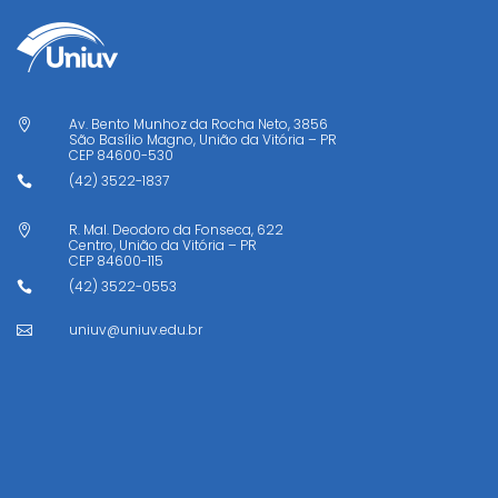
Av. Bento Munhoz da Rocha Neto, 3856

São Basílio Magno, União da Vitória – PR
CEP
84600-530
(42) 3522-1837

R. Mal. Deodoro da Fonseca, 622

Centro, União da Vitória – PR
CEP
84600-115
(42) 3522-0553

uniuv@uniuv.edu.br
