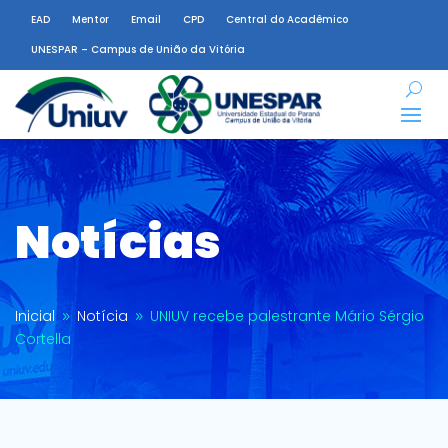
EAD
Mentor
Email
CPD
Central do Acadêmico
UNESPAR – Campus de União da Vitória
Notícias
Inicial
Notícia
UNIUV recebe palestrante Mário Sérgio
9
9
Cortella