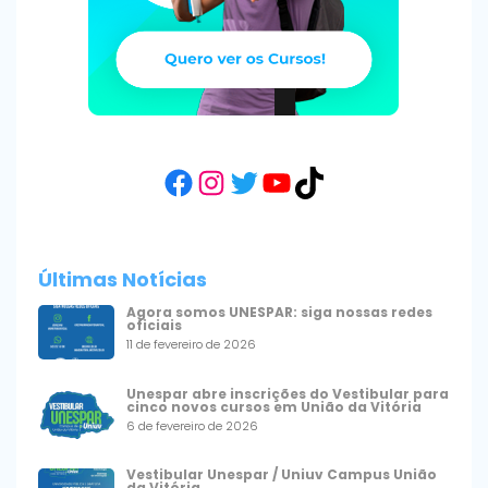
Facebook
Instagram
Twitter
YouTube
TikTok
Últimas Notícias
Agora somos UNESPAR: siga nossas redes
oficiais
11 de fevereiro de 2026
Unespar abre inscrições do Vestibular para
cinco novos cursos em União da Vitória
6 de fevereiro de 2026
Vestibular Unespar / Uniuv Campus União
da Vitória