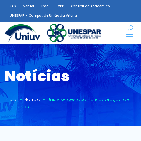
EAD
Mentor
Email
CPD
Central do Acadêmico
UNESPAR – Campus de União da Vitória
Notícias
Inicial
Notícia
Uniuv se destaca na elaboração de
9
9
concursos