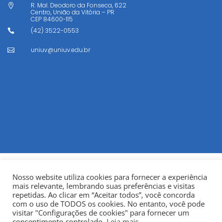
R. Mal. Deodoro da Fonseca, 622

Centro, União da Vitória – PR
CEP
84600-115
(42) 3522-0553

uniuv@uniuv.edu.br

Nosso website utiliza cookies para fornecer a experiência
mais relevante, lembrando suas preferências e visitas
repetidas. Ao clicar em “Aceitar todos”, você concorda
com o uso de TODOS os cookies. No entanto, você pode
visitar "Configurações de cookies" para fornecer um
© Copyright 2022
Fundação Municipal Centro Universitário
consentimento controlado.
Leia mais