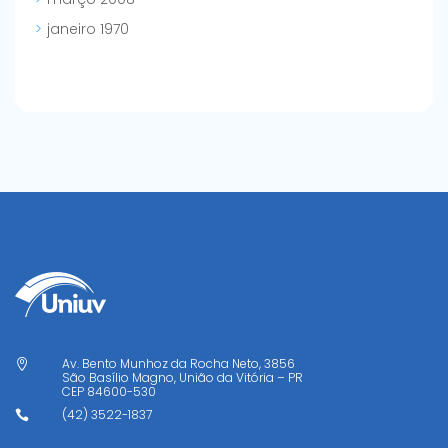
janeiro 1970
Av. Bento Munhoz da Rocha Neto, 3856

São Basílio Magno, União da Vitória – PR
CEP
84600-530
(42) 3522-1837
