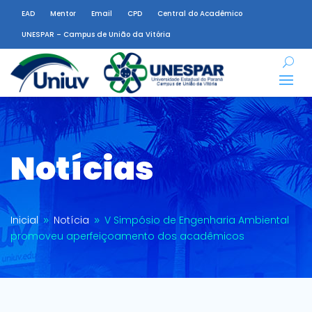
EAD
Mentor
Email
CPD
Central do Acadêmico
UNESPAR – Campus de União da Vitória
Notícias
Inicial
Notícia
V Simpósio de Engenharia Ambiental
9
9
promoveu aperfeiçoamento dos acadêmicos