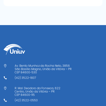
Av. Bento Munhoz da Rocha Neto, 3856

São Basílio Magno, União da Vitória – PR
CEP
84600-530
(42) 3522-1837

R. Mal. Deodoro da Fonseca, 622

Centro, União da Vitória – PR
CEP
84600-115
(42) 3522-0553
