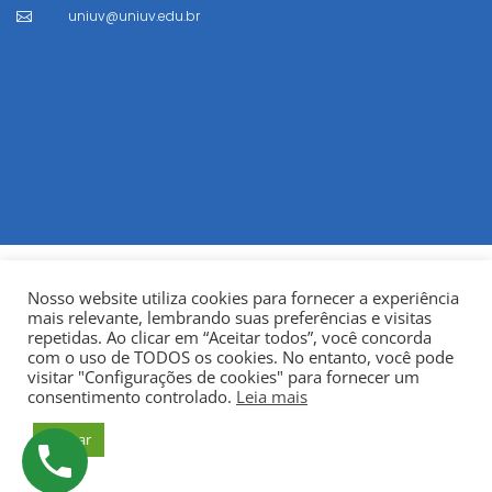
uniuv@uniuv.edu.br

Nosso website utiliza cookies para fornecer a experiência
mais relevante, lembrando suas preferências e visitas
repetidas. Ao clicar em “Aceitar todos”, você concorda
com o uso de TODOS os cookies. No entanto, você pode
visitar "Configurações de cookies" para fornecer um
© Copyright 2022
Fundação Municipal Centro Universitário
consentimento controlado.
Leia mais
da Cidade de União da Vitória – UNIUV
CNPJ:
Aceitar
75.967.745/0001-23.
Todos os direitos reservados.