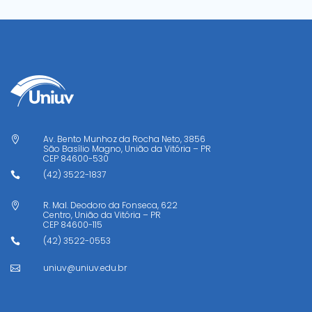
Av. Bento Munhoz da Rocha Neto, 3856

São Basílio Magno, União da Vitória – PR
CEP
84600-530
(42) 3522-1837

R. Mal. Deodoro da Fonseca, 622

Centro, União da Vitória – PR
CEP
84600-115
(42) 3522-0553

uniuv@uniuv.edu.br
