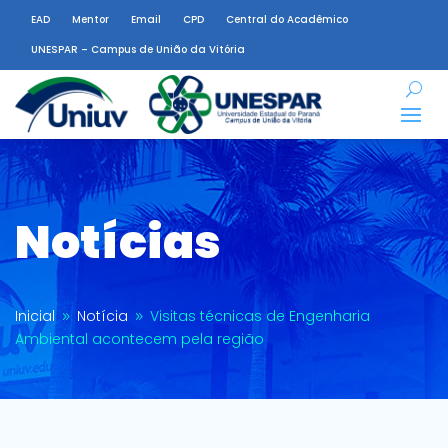
EAD
Mentor
Email
CPD
Central do Acadêmico
UNESPAR – Campus de União da Vitória
Notícias
Inicial
Notícia
Visitas técnicas de Engenharia
9
9
Ambiental acontecem pela região