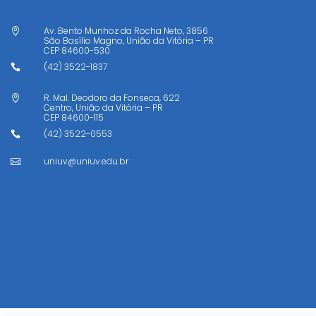
Av. Bento Munhoz da Rocha Neto, 3856

São Basílio Magno, União da Vitória – PR
CEP
84600-530
(42) 3522-1837

R. Mal. Deodoro da Fonseca, 622

Centro, União da Vitória – PR
CEP
84600-115
(42) 3522-0553

uniuv@uniuv.edu.br
