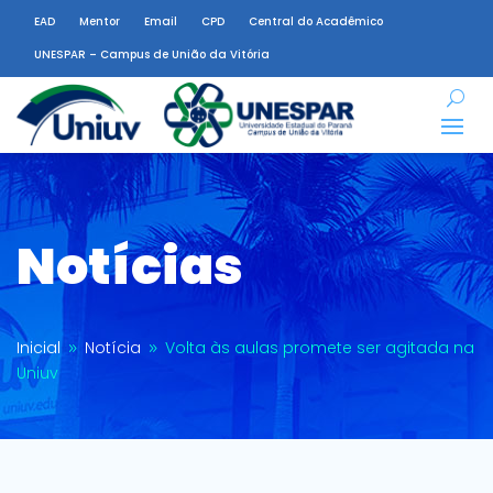
EAD
Mentor
Email
CPD
Central do Acadêmico
UNESPAR – Campus de União da Vitória
Notícias
Inicial
Notícia
Volta às aulas promete ser agitada na
9
9
Uniuv