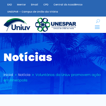
EAD
Mentor
Email
CPD
Central do Acadêmico
UNESPAR – Campus de União da Vitória
Notícias
Inicial
Notícia
Voluntários da Uniuv promovem ação
9
9
em Irineópolis