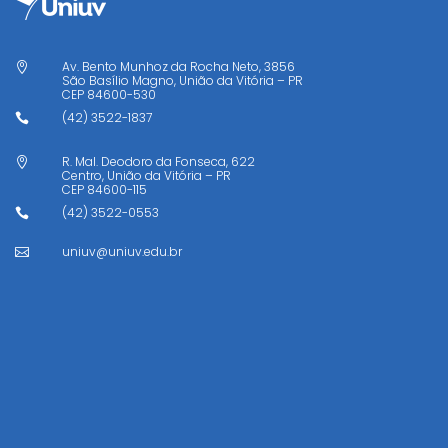
Av. Bento Munhoz da Rocha Neto, 3856

São Basílio Magno, União da Vitória – PR
CEP
84600-530
(42) 3522-1837

R. Mal. Deodoro da Fonseca, 622

Centro, União da Vitória – PR
CEP
84600-115
(42) 3522-0553

uniuv@uniuv.edu.br
