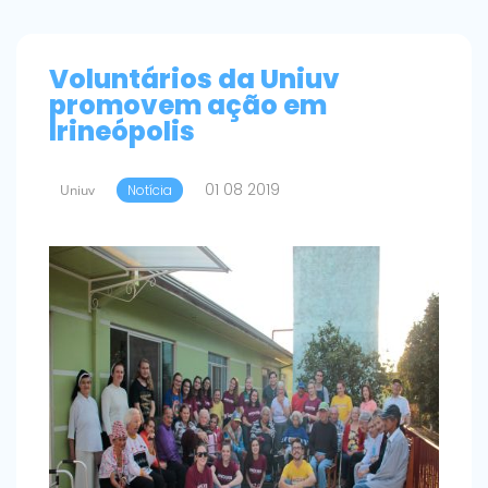
Voluntários da Uniuv
promovem ação em
Irineópolis
01 08 2019
Uniuv
Notícia