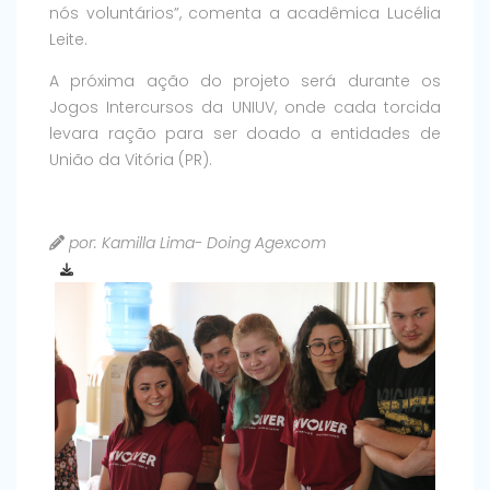
nós voluntários”, comenta a acadêmica Lucélia
Leite.
A próxima ação do projeto será durante os
Jogos Intercursos da UNIUV, onde cada torcida
levara ração para ser doado a entidades de
União da Vitória (PR).
por: Kamilla Lima- Doing Agexcom