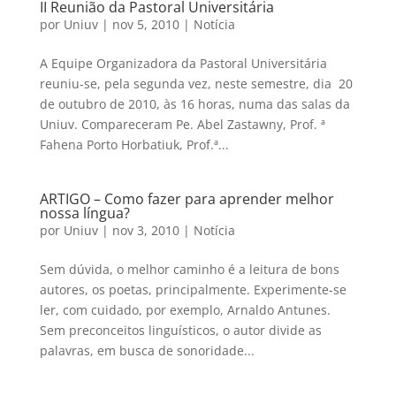
II Reunião da Pastoral Universitária
por
Uniuv
|
nov 5, 2010
|
Notícia
A Equipe Organizadora da Pastoral Universitária
reuniu-se, pela segunda vez, neste semestre, dia 20
de outubro de 2010, às 16 horas, numa das salas da
Uniuv. Compareceram Pe. Abel Zastawny, Prof. ª
Fahena Porto Horbatiuk, Prof.ª...
ARTIGO – Como fazer para aprender melhor
nossa língua?
por
Uniuv
|
nov 3, 2010
|
Notícia
Sem dúvida, o melhor caminho é a leitura de bons
autores, os poetas, principalmente. Experimente-se
ler, com cuidado, por exemplo, Arnaldo Antunes.
Sem preconceitos linguísticos, o autor divide as
palavras, em busca de sonoridade...