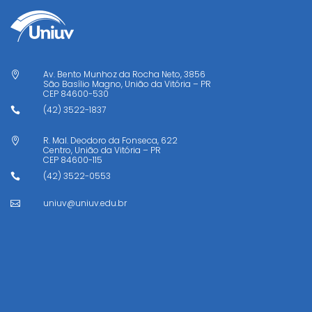
Av. Bento Munhoz da Rocha Neto, 3856

São Basílio Magno, União da Vitória – PR
CEP
84600-530
(42) 3522-1837

R. Mal. Deodoro da Fonseca, 622

Centro, União da Vitória – PR
CEP
84600-115
(42) 3522-0553

uniuv@uniuv.edu.br
