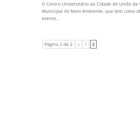
O Centro Universitário da Cidade de União da V
Municipal do Meio Ambiente, que tem como obje
evento...
Página 2 de 2
«
1
2