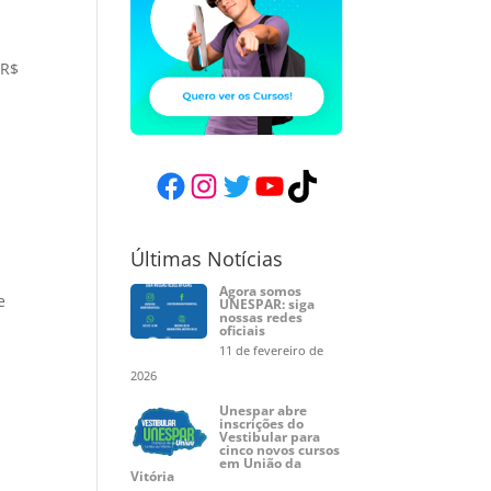
 R$
Facebook
Instagram
Twitter
YouTube
TikTok
Últimas Notícias
Agora somos
e
UNESPAR: siga
nossas redes
oficiais
11 de fevereiro de
2026
Unespar abre
inscrições do
Vestibular para
cinco novos cursos
em União da
Vitória