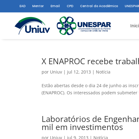
EAD
Mentor
Email
CPD
Central do Acadêmico
UNESPAR
Inic
X ENAPROC recebe trabal
por
Uniuv
|
jul 12, 2013
|
Notícia
Estão abertas desde o dia 24 de junho as insc
(ENAPROC). Os interessados podem submeter tra
Laboratórios de Engenha
mil em investimentos
por
Uniuv
|
jul 9, 2013
|
Notícia