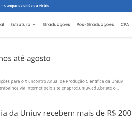
 – Campus de União da Vitória
ial
Estrutura
Graduações
Pós-Graduações
CPA
hos até agosto
rições para o X Encontro Anual de Produção Científica da Uniuv
balhos via internet pelo site enaproc.uniuv.edu.br até o...
ria da Uniuv recebem mais de R$ 200