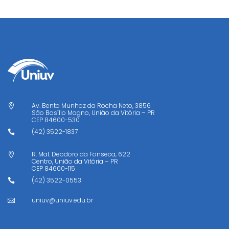
Av. Bento Munhoz da Rocha Neto, 3856

São Basílio Magno, União da Vitória – PR
CEP
84600-530
(42) 3522-1837

R. Mal. Deodoro da Fonseca, 622

Centro, União da Vitória – PR
CEP
84600-115
(42) 3522-0553

uniuv@uniuv.edu.br
