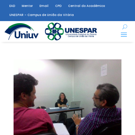
EAD
Mentor
Email
CPD
Central do Acadêmico
UNESPAR – Campus de União da Vitória