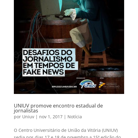
UNIUV promove encontro estadual de
jornalistas
por
Uniuv
|
nov 1, 2017
|
Notícia
O Centro Universitário de União da Vitória (UNIUV)
sedia nos dias 17 e 18 de novembro a 15ª edição do