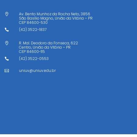
Av. Bento Munhoz da Rocha Neto, 3856

São Basílio Magno, União da Vitória – PR
CEP
84600-530
(42) 3522-1837

R. Mal. Deodoro da Fonseca, 622

Centro, União da Vitória – PR
CEP
84600-115
(42) 3522-0553

uniuv@uniuv.edu.br
