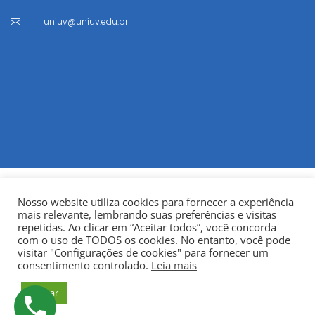
uniuv@uniuv.edu.br

Nosso website utiliza cookies para fornecer a experiência
mais relevante, lembrando suas preferências e visitas
repetidas. Ao clicar em “Aceitar todos”, você concorda
com o uso de TODOS os cookies. No entanto, você pode
visitar "Configurações de cookies" para fornecer um
© Copyright 2022
Fundação Municipal Centro Universitário
consentimento controlado.
Leia mais
da Cidade de União da Vitória – UNIUV
CNPJ:
Aceitar
75.967.745/0001-23.
Todos os direitos reservados.