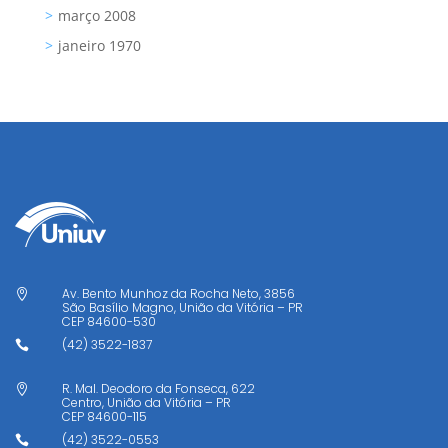
março 2008
janeiro 1970
Av. Bento Munhoz da Rocha Neto, 3856

São Basílio Magno, União da Vitória – PR
CEP
84600-530
(42) 3522-1837

R. Mal. Deodoro da Fonseca, 622

Centro, União da Vitória – PR
CEP
84600-115
(42) 3522-0553
