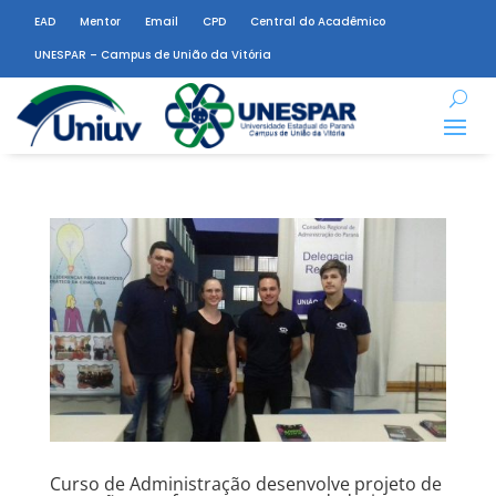
EAD
Mentor
Email
CPD
Central do Acadêmico
UNESPAR – Campus de União da Vitória
Curso de Administração desenvolve projeto de