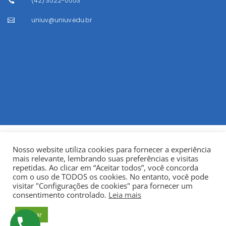
(42) 3522-0553

uniuv@uniuv.edu.br

Nosso website utiliza cookies para fornecer a experiência
mais relevante, lembrando suas preferências e visitas
repetidas. Ao clicar em “Aceitar todos”, você concorda
com o uso de TODOS os cookies. No entanto, você pode
visitar "Configurações de cookies" para fornecer um
© Copyright 2022
Fundação Municipal Centro Universitário
consentimento controlado.
Leia mais
da Cidade de União da Vitória – UNIUV
CNPJ:
Aceitar
75.967.745/0001-23.