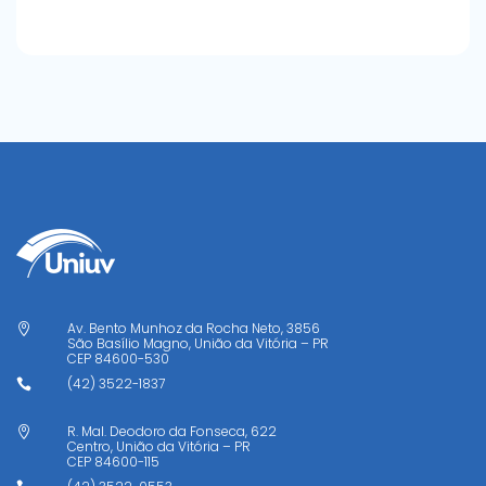
Av. Bento Munhoz da Rocha Neto, 3856

São Basílio Magno, União da Vitória – PR
CEP
84600-530
(42) 3522-1837

R. Mal. Deodoro da Fonseca, 622

Centro, União da Vitória – PR
CEP
84600-115