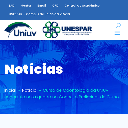
EAD
Mentor
Email
CPD
Central do Acadêmico
UNESPAR – Campus de União da Vitória
Notícias
Inicial
Notícia
Curso de Odontologia da UNIUV
9
9
conquista nota quatro no Conceito Preliminar de Curso