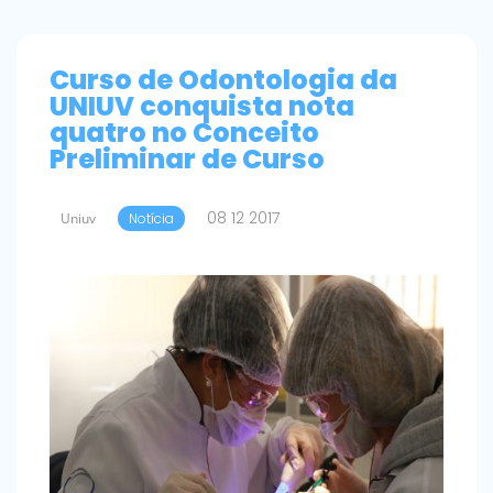
Curso de Odontologia da
UNIUV conquista nota
quatro no Conceito
Preliminar de Curso
08 12 2017
Uniuv
Notícia