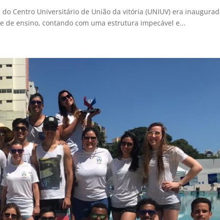
a do Centro Universitário de União da vitória (UNIUV) era inaugurad
de de ensino, contando com uma estrutura impecável e...