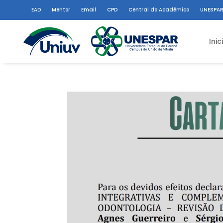
EAD
Mentor
Email
CPD
Central do Acadêmico
UNESPAR
Inic