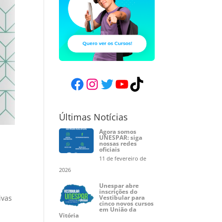
Facebook
Instagram
Twitter
YouTube
TikTok
Últimas Notícias
Agora somos
UNESPAR: siga
nossas redes
oficiais
11 de fevereiro de
2026
Unespar abre
inscrições do
Vestibular para
ivas
cinco novos cursos
em União da
Vitória