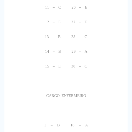
11 – C 26 – E
12 – E 27 – E
13 – B 28 – C
14 – B 29 – A
15 – E 30 – C
CARGO: ENFERMEIRO
1 – B 16 – A