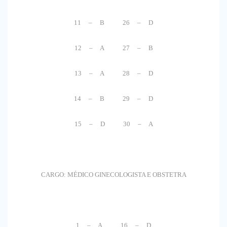
11 – B 26 – D
12 – A 27 – B
13 – A 28 – D
14 – B 29 – D
15 – D 30 – A
CARGO: MÉDICO GINECOLOGISTA E OBSTETRA
1 – A 16 – D