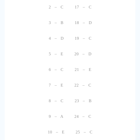
2 – C 17 – C
3 – B 18 – D
4 – D 19 – C
5 – E 20 – D
6 – C 21 – E
7 – E 22 – C
8 – C 23 – B
9 – A 24 – C
10 – E 25 – C