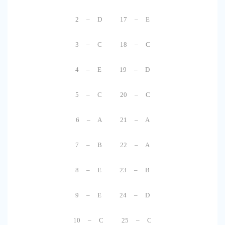
2 – D 17 – E
3 – C 18 – C
4 – E 19 – D
5 – C 20 – C
6 – A 21 – A
7 – B 22 – A
8 – E 23 – B
9 – E 24 – D
10 – C 25 – C