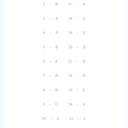
2 – B 17 – A
3 – A 18 – A
4 – A 19 – E
5 – B 20 – D
6 – E 21 – D
7 – D 22 – D
8 – D 23 – E
9 – C 24 – A
10 – A 25 – C