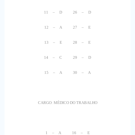
11 – D 26 – D
12 – A 27 – E
13 – E 28 – E
14 – C 29 – D
15 – A 30 – A
CARGO: MÉDICO DO TRABALHO
1 – A 16 – E