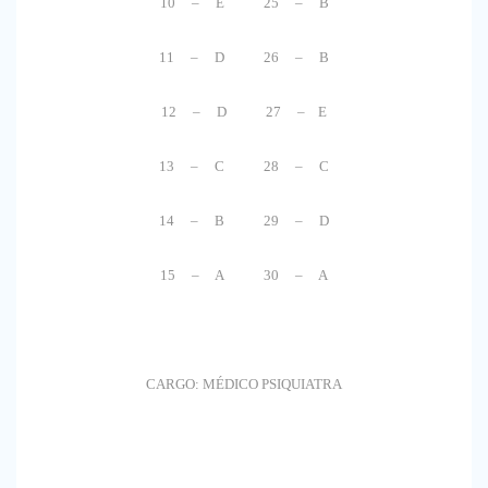
10 – E 25 – B
11 – D 26 – B
12 – D 27 – E
13 – C 28 – C
14 – B 29 – D
15 – A 30 – A
CARGO: MÉDICO PSIQUIATRA