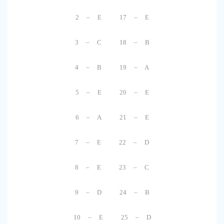
2 – E 17 – E
3 – C 18 – B
4 – B 19 – A
5 – E 20 – E
6 – A 21 – E
7 – E 22 – D
8 – E 23 – C
9 – D 24 – B
10 – E 25 – D