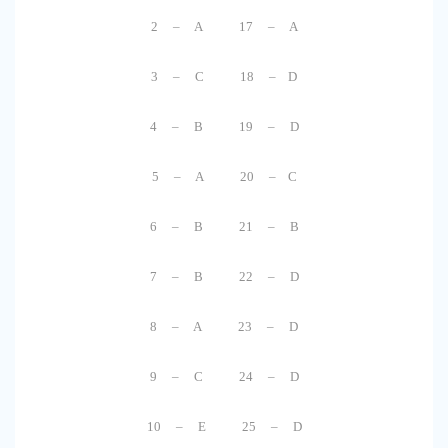
2 – A 17 – A
3 – C 18 – D
4 – B 19 – D
5 – A 20 – C
6 – B 21 – B
7 – B 22 – D
8 – A 23 – D
9 – C 24 – D
10 – E 25 – D