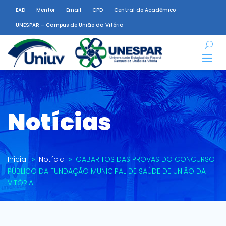
EAD
Mentor
Email
CPD
Central do Acadêmico
UNESPAR – Campus de União da Vitória
Notícias
Inicial
Notícia
GABARITOS DAS PROVAS DO CONCURSO
9
9
PÚBLICO DA FUNDAÇÃO MUNICIPAL DE SAÚDE DE UNIÃO DA
VITÓRIA