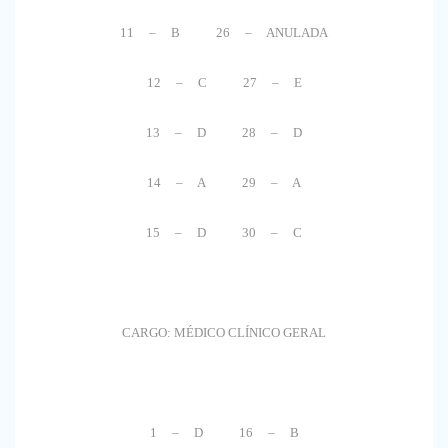
11 – B 26 – ANULADA
12 – C 27 – E
13 – D 28 – D
14 – A 29 – A
15 – D 30 – C
CARGO: MÉDICO CLÍNICO GERAL
1 – D 16 – B