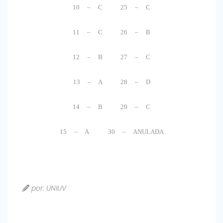
10 – C 25 – C
11 – C 26 – B
12 – B 27 – C
13 – A 28 – D
14 – B 29 – C
15 – A 30 – ANULADA
por: UNIUV