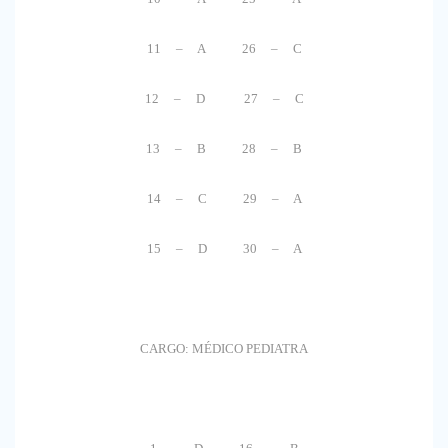
11 – A 26 – C
12 – D 27 – C
13 – B 28 – B
14 – C 29 – A
15 – D 30 – A
CARGO: MÉDICO PEDIATRA