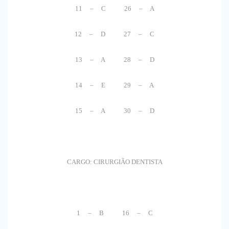
11 – C 26 – A
12 – D 27 – C
13 – A 28 – D
14 – E 29 – A
15 – A 30 – D
CARGO: CIRURGIÃO DENTISTA
1 – B 16 – C