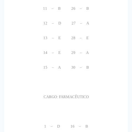
11 – B 26 – B
12 – D 27 – A
13 – E 28 – E
14 – E 29 – A
15 – A 30 – B
CARGO: FARMACÊUTICO
1 – D 16 – B