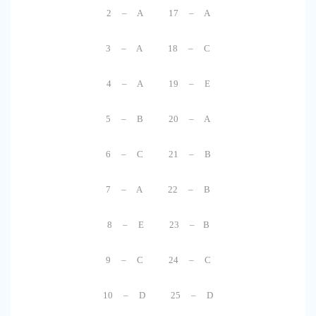
2 – A 17 – A
3 – A 18 – C
4 – A 19 – E
5 – B 20 – A
6 – C 21 – B
7 – A 22 – B
8 – E 23 – B
9 – C 24 – C
10 – D 25 – D