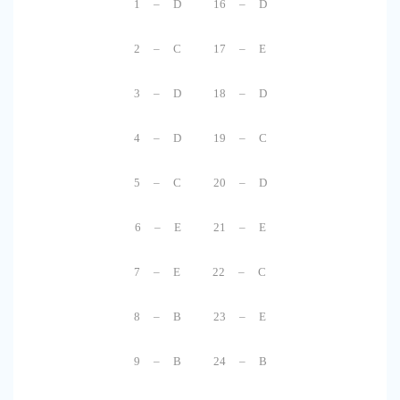
1 – D 16 – D
2 – C 17 – E
3 – D 18 – D
4 – D 19 – C
5 – C 20 – D
6 – E 21 – E
7 – E 22 – C
8 – B 23 – E
9 – B 24 – B