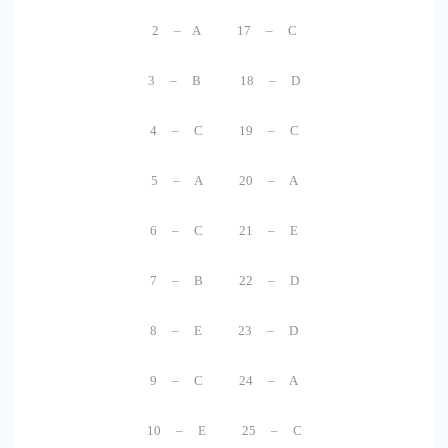
2 – A 17 – C
3 – B 18 – D
4 – C 19 – C
5 – A 20 – A
6 – C 21 – E
7 – B 22 – D
8 – E 23 – D
9 – C 24 – A
10 – E 25 – C