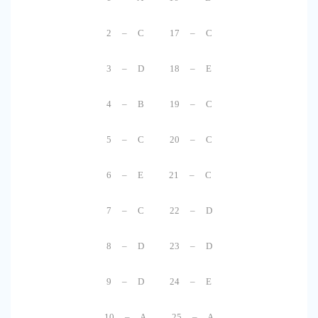
2 – C 17 – C
3 – D 18 – E
4 – B 19 – C
5 – C 20 – C
6 – E 21 – C
7 – C 22 – D
8 – D 23 – D
9 – D 24 – E
10 – A 25 – A