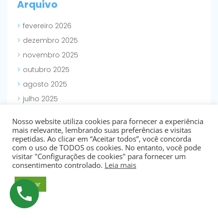
Arquivo
fevereiro 2026
dezembro 2025
novembro 2025
outubro 2025
agosto 2025
julho 2025
maio 2025
Nosso website utiliza cookies para fornecer a experiência
abril 2025
mais relevante, lembrando suas preferências e visitas
repetidas. Ao clicar em “Aceitar todos”, você concorda
março 2025
com o uso de TODOS os cookies. No entanto, você pode
visitar "Configurações de cookies" para fornecer um
fevereiro 2025
consentimento controlado.
Leia mais
dezembro 2024
Aceitar
novembro 2024
outubro 2024
setembro 2024