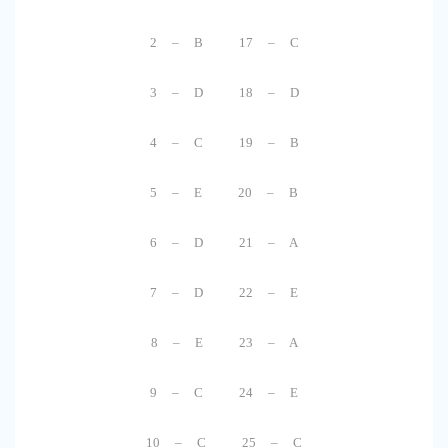
2 – B 17 – C
3 – D 18 – D
4 – C 19 – B
5 – E 20 – B
6 – D 21 – A
7 – D 22 – E
8 – E 23 – A
9 – C 24 – E
10 – C 25 – C