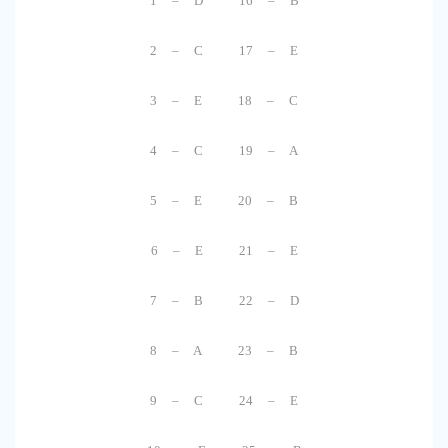
1 – D 16 – B
2 – C 17 – E
3 – E 18 – C
4 – C 19 – A
5 – E 20 – B
6 – E 21 – E
7 – B 22 – D
8 – A 23 – B
9 – C 24 – E