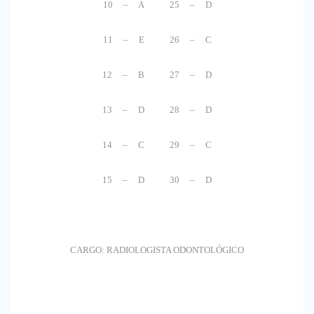
10 – A 25 – D
11 – E 26 – C
12 – B 27 – D
13 – D 28 – D
14 – C 29 – C
15 – D 30 – D
CARGO: RADIOLOGISTA ODONTOLÓGICO