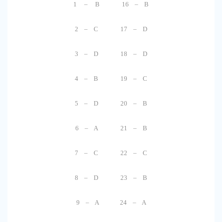
1 – B 16 – B
2 – C 17 – D
3 – D 18 – D
4 – B 19 – C
5 – D 20 – B
6 – A 21 – B
7 – C 22 – C
8 – D 23 – B
9 – A 24 – A