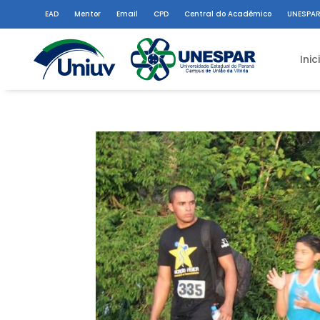
EAD
Mentor
Email
CPD
Central do Acadêmico
UNESPAR
Inic