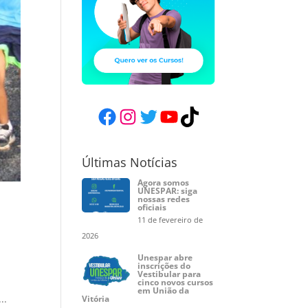
Facebook
Instagram
Twitter
YouTube
TikTok
Últimas Notícias
Agora somos
UNESPAR: siga
nossas redes
oficiais
11 de fevereiro de
2026
Unespar abre
inscrições do
Vestibular para
a
cinco novos cursos
em União da
..
Vitória