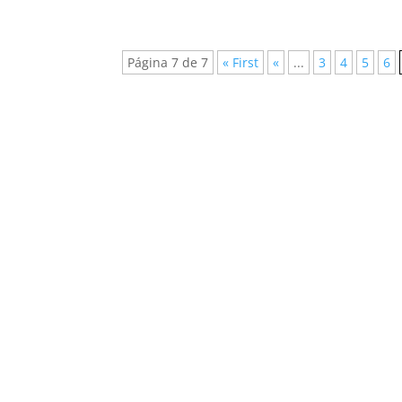
Página 7 de 7
« First
«
...
3
4
5
6