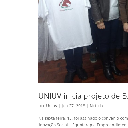
UNIUV inicia projeto de 
por
Uniuv
|
jun 27, 2018
|
Notícia
Na sexta feira, 15, foi assinado o convênio co
‘Inovação Social – Equoterapia Empreendimento