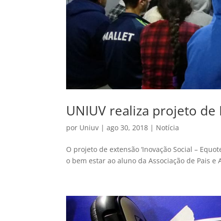
UNIUV realiza projeto de
por
Uniuv
|
ago 30, 2018
|
Notícia
O projeto de extensão ‘Inovação Social – Equo
o bem estar ao aluno da Associação de Pais e 