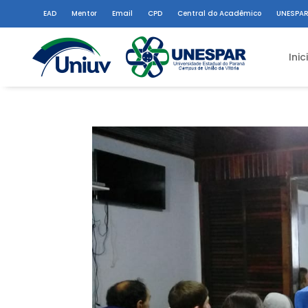
EAD
Mentor
Email
CPD
Central do Acadêmico
UNESPAR
Inic