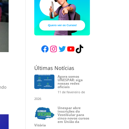
Facebook
Instagram
Twitter
YouTube
TikTok
Últimas Notícias
Agora somos
UNESPAR: siga
nossas redes
ando
oficiais
11 de fevereiro de
2026
Unespar abre
inscrições do
Vestibular para
cinco novos cursos
em União da
Vitória