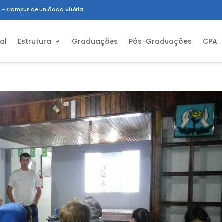
 – Campus de União da Vitória
ial
Estrutura
Graduações
Pós-Graduações
CPA