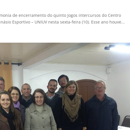
imonia de encerramento do quinto Jogos intercursos do Centro
inásio Esportivo – UNIUV nesta sexta-feira (10). Esse ano houve...