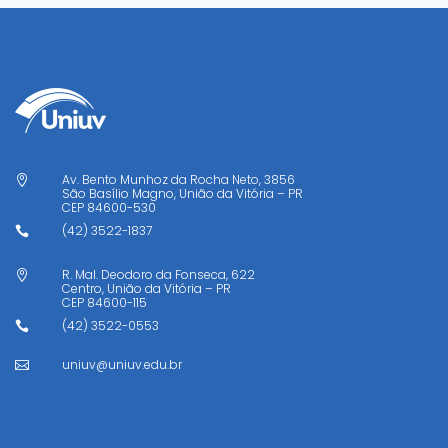
Av. Bento Munhoz da Rocha Neto, 3856

São Basílio Magno, União da Vitória – PR
CEP
84600-530
(42) 3522-1837

R. Mal. Deodoro da Fonseca, 622

Centro, União da Vitória – PR
CEP
84600-115
(42) 3522-0553

uniuv@uniuv.edu.br
