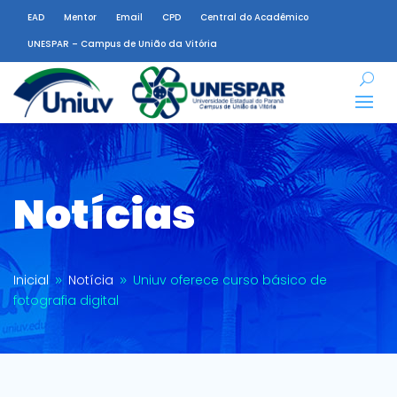
EAD
Mentor
Email
CPD
Central do Acadêmico
UNESPAR – Campus de União da Vitória
Notícias
Inicial
Notícia
Uniuv oferece curso básico de
9
9
fotografia digital