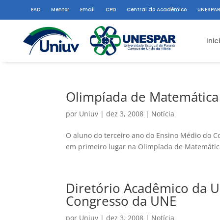
EAD
Mentor
Email
CPD
Central do Acadêmico
UNESPAR
Inic
Olimpíada de Matemática 
por
Uniuv
|
dez 3, 2008
|
Notícia
O aluno do terceiro ano do Ensino Médio do Col
em primeiro lugar na Olimpíada de Matemática 
Diretório Acadêmico da U
Congresso da UNE
por
Uniuv
|
dez 3, 2008
|
Notícia