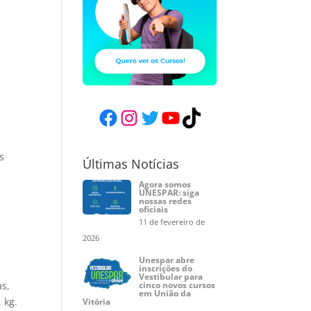
Facebook
Instagram
Twitter
YouTube
TikTok
s
Últimas Notícias
Agora somos
UNESPAR: siga
nossas redes
oficiais
11 de fevereiro de
2026
Unespar abre
inscrições do
Vestibular para
as,
cinco novos cursos
em União da
 kg.
Vitória