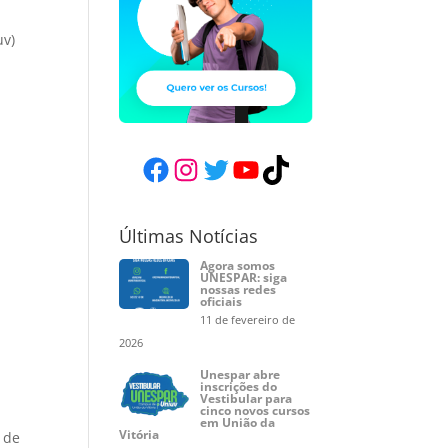
uv)
Facebook
Instagram
Twitter
YouTube
TikTok
Últimas Notícias
Agora somos
.
UNESPAR: siga
nossas redes
oficiais
11 de fevereiro de
2026
Unespar abre
inscrições do
Vestibular para
cinco novos cursos
em União da
Vitória
 de