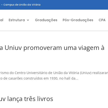
 – Campus de União da Vitória
ial
Estrutura
Graduações
Pós-Graduações
CPA
da Uniuv promoveram uma viagem à
smo do Centro Universitário de União da Vitória (Uniuv) realizar
o de casarões construídos em 1930, no hall da...
v lança três livros