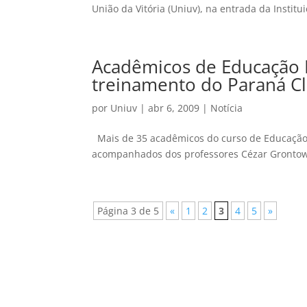
União da Vitória (Uniuv), na entrada da Institu
Acadêmicos de Educação F
treinamento do Paraná C
por
Uniuv
|
abr 6, 2009
|
Notícia
Mais de 35 acadêmicos do curso de Educação Fí
acompanhados dos professores Cézar Grontowsk
Página 3 de 5
«
1
2
3
4
5
»