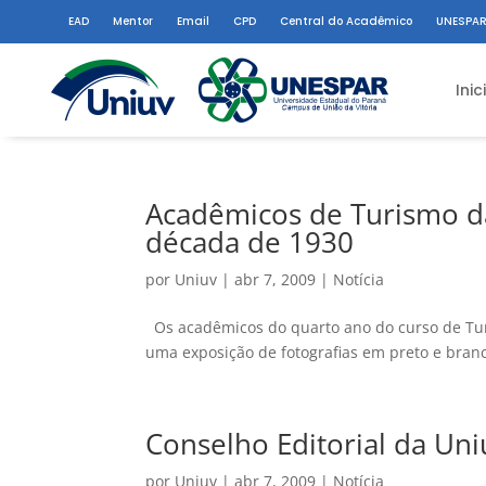
EAD
Mentor
Email
CPD
Central do Acadêmico
UNESPAR
Inic
Acadêmicos de Turismo 
década de 1930
por
Uniuv
|
abr 7, 2009
|
Notícia
Os acadêmicos do quarto ano do curso de Turi
uma exposição de fotografias em preto e branc
Conselho Editorial da Uniu
por
Uniuv
|
abr 7, 2009
|
Notícia