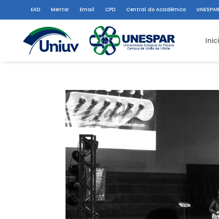
EAD
Mentor
Email
CPD
Central do Acadêmico
UNESPAR
Inic