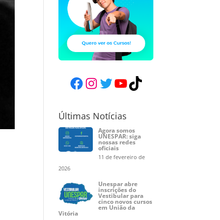
Facebook
Instagram
Twitter
YouTube
TikTok
Últimas Notícias
Agora somos
UNESPAR: siga
nossas redes
oficiais
11 de fevereiro de
2026
Unespar abre
inscrições do
Vestibular para
cinco novos cursos
em União da
Vitória