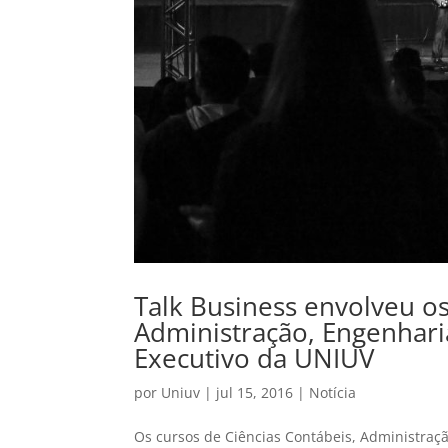
Talk Business envolveu os
Administração, Engenhari
Executivo da UNIUV
por
Uniuv
|
jul 15, 2016
|
Notícia
Os cursos de Ciências Contábeis, Administraç