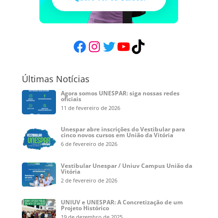
Facebook
Instagram
Twitter
YouTube
TikTok
Últimas Notícias
Agora somos UNESPAR: siga nossas redes
oficiais
11 de fevereiro de 2026
Unespar abre inscrições do Vestibular para
cinco novos cursos em União da Vitória
6 de fevereiro de 2026
Vestibular Unespar / Uniuv Campus União da
Vitória
2 de fevereiro de 2026
UNIUV e UNESPAR: A Concretização de um
Projeto Histórico
19 de dezembro de 2025