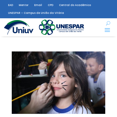
EAD
Mentor
Email
CPD
Central do Acadêmico
UNESPAR – Campus de União da Vitória