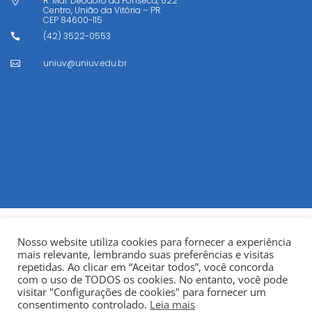
R. Mal. Deodoro da Fonseca, 622

Centro, União da Vitória – PR
CEP
84600-115
(42) 3522-0553

uniuv@uniuv.edu.br

Nosso website utiliza cookies para fornecer a experiência
mais relevante, lembrando suas preferências e visitas
repetidas. Ao clicar em “Aceitar todos”, você concorda
com o uso de TODOS os cookies. No entanto, você pode
visitar "Configurações de cookies" para fornecer um
© Copyright 2022
Fundação Municipal Centro Universitário
consentimento controlado.
Leia mais