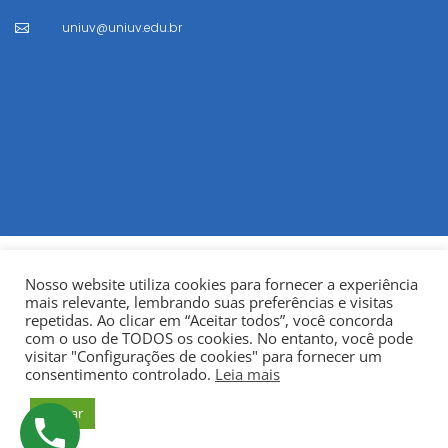
uniuv@uniuv.edu.br

Nosso website utiliza cookies para fornecer a experiência
mais relevante, lembrando suas preferências e visitas
repetidas. Ao clicar em “Aceitar todos”, você concorda
com o uso de TODOS os cookies. No entanto, você pode
visitar "Configurações de cookies" para fornecer um
© Copyright 2022
Fundação Municipal Centro Universitário
consentimento controlado.
Leia mais
da Cidade de União da Vitória – UNIUV
CNPJ:
Aceitar
75.967.745/0001-23.
Todos os direitos reservados.