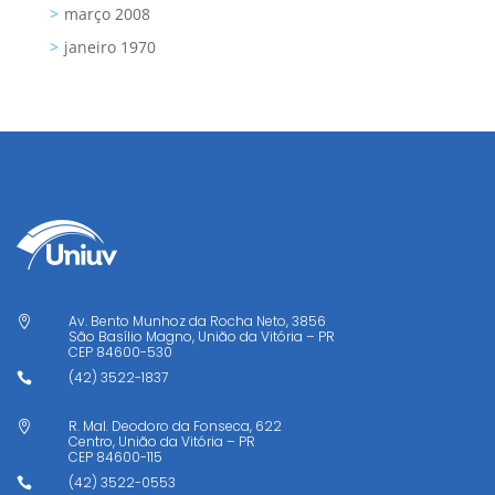
março 2008
janeiro 1970
Av. Bento Munhoz da Rocha Neto, 3856

São Basílio Magno, União da Vitória – PR
CEP
84600-530
(42) 3522-1837

R. Mal. Deodoro da Fonseca, 622

Centro, União da Vitória – PR
CEP
84600-115
(42) 3522-0553
