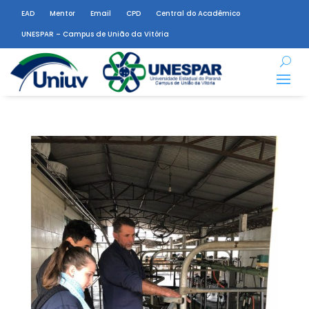
EAD
Mentor
Email
CPD
Central do Acadêmico
UNESPAR – Campus de União da Vitória