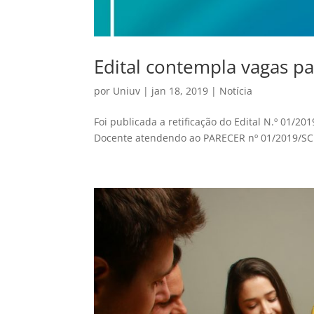
Edital contempla vagas p
por
Uniuv
|
jan 18, 2019
|
Notícia
Foi publicada a retificação do Edital N.º 01/2
Docente atendendo ao PARECER nº 01/2019/SCI