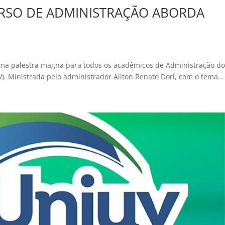
RSO DE ADMINISTRAÇÃO ABORDA
a uma palestra magna para todos os acadêmicos de Administração d
V). Ministrada pelo administrador Ailton Renato Dorl, com o tema...