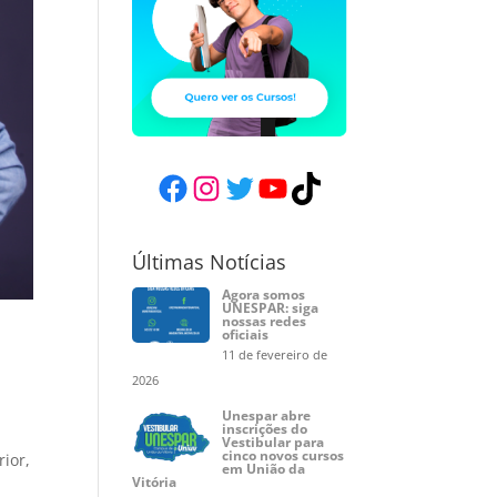
Facebook
Instagram
Twitter
YouTube
TikTok
Últimas Notícias
Agora somos
UNESPAR: siga
nossas redes
oficiais
11 de fevereiro de
2026
Unespar abre
inscrições do
Vestibular para
cinco novos cursos
rior,
em União da
Vitória