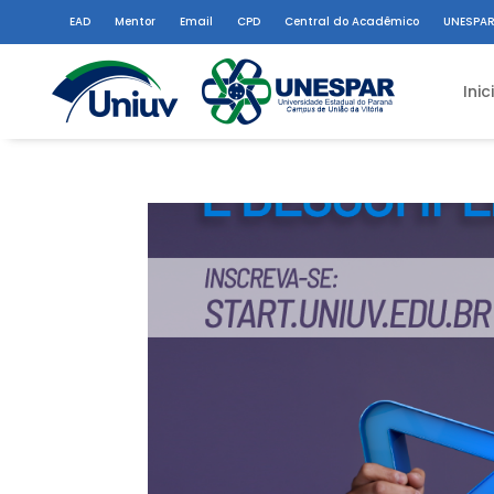
EAD
Mentor
Email
CPD
Central do Acadêmico
UNESPAR
Inic