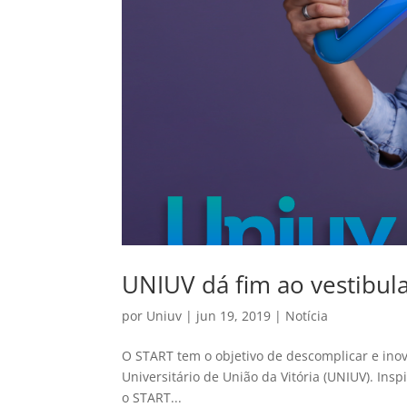
UNIUV dá fim ao vestibul
por
Uniuv
|
jun 19, 2019
|
Notícia
O START tem o objetivo de descomplicar e ino
Universitário de União da Vitória (UNIUV). Ins
o START...