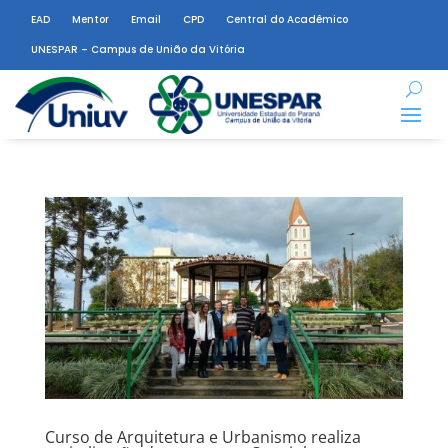
EAD
Mentor
Email
CPD
Central do Acadêmico
UNESPAR – Campus de União da Vitória
Curso de Arquitetura e Urbanismo realiza