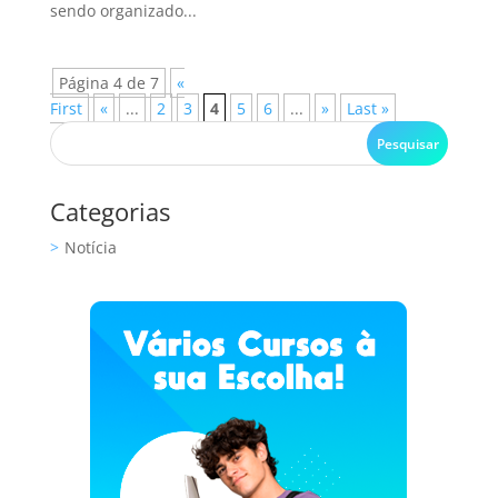
sendo organizado...
Página 4 de 7
«
First
«
...
2
3
4
5
6
...
»
Last »
Categorias
Notícia