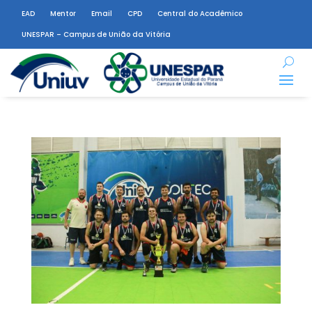
EAD
Mentor
Email
CPD
Central do Acadêmico
UNESPAR – Campus de União da Vitória