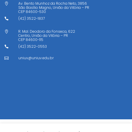
Av. Bento Munhoz da Rocha Neto, 3856

São Basílio Magno, União da Vitória – PR
CEP
84600-530
(42) 3522-1837

R. Mal. Deodoro da Fonseca, 622

Centro, União da Vitória – PR
CEP
84600-115
(42) 3522-0553

uniuv@uniuv.edu.br
