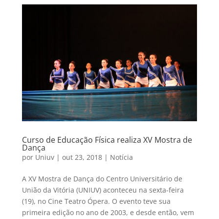
Curso de Educação Física realiza XV Mostra de
Dança
por
Uniuv
|
out 23, 2018
|
Notícia
A XV Mostra de Dança do Centro Universitário de
União da Vitória (UNIUV) aconteceu na sexta-feira
(19), no Cine Teatro Ópera. O evento teve sua
primeira edição no ano de 2003, e desde então, vem