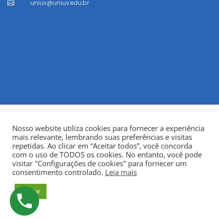
uniuv@uniuv.edu.br

Nosso website utiliza cookies para fornecer a experiência
mais relevante, lembrando suas preferências e visitas
repetidas. Ao clicar em “Aceitar todos”, você concorda
com o uso de TODOS os cookies. No entanto, você pode
visitar "Configurações de cookies" para fornecer um
© Copyright 2022
Fundação Municipal Centro Universitário
consentimento controlado.
Leia mais
da Cidade de União da Vitória – UNIUV
CNPJ:
Aceitar
75.967.745/0001-23.
Todos os direitos reservados.