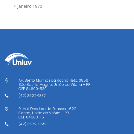
janeiro 1970
Av. Bento Munhoz da Rocha Neto, 3856

São Basílio Magno, União da Vitória – PR
CEP
84600-530
(42) 3522-1837

R. Mal. Deodoro da Fonseca, 622

Centro, União da Vitória – PR
CEP
84600-115
(42) 3522-0553
