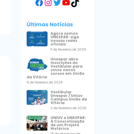
Facebook
Instagram
Twitter
YouTube
TikTok
Últimas Notícias
Agora somos
UNESPAR: siga
nossas redes
oficiais
11 de fevereiro de 2026
Unespar abre
inscrições do
Vestibular para
cinco novos
cursos em União
da Vitória
6 de fevereiro de 2026
Vestibular
Unespar / Uniuv
Campus União da
Vitória
2 de fevereiro de 2026
UNIUV e UNESPAR:
A Concretização
de um Projeto
Histórico
19 de dezembro de